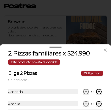
Postres
Brownie
brownie de chocolate intenso cremoso 
y tibio 

Nota: se recomienda con nuestro 
helado de vainilla
$8.990
2 Pizzas familiares x $24.990
Este producto no esta disponible
Cinnamon Rolls
2 Rollos de canela recién horneados 
Elige 2 Pizzas
Obligatorio
cubiertos de un delicioso frosting
Seleccione 2
Amanda
0
$5.500
Amelia
0