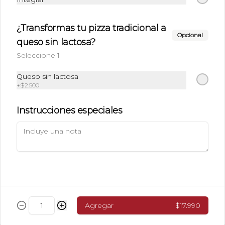
Conócenos
¿Transformas tu pizza tradicional a
Antonio Poupin 910, Antofagasta.
Opcional
queso sin lactosa?
+56944025638
Seleccione 1
(055)2547391
Términos y condiciones
Queso sin lactosa
Política de privacidad
+
$2.500
Redes sociales
Instrucciones especiales
Instagram
Facebook
Mi cuenta
Pedir
Iniciar sesión
Agregar
$17.990