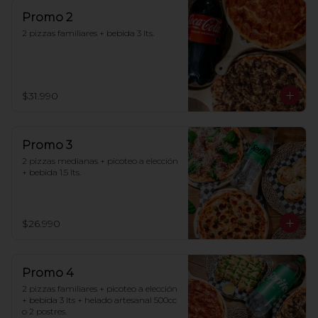
Promo 2
2 pizzas familiares + bebida 3 lts.
$31.990
Promo 3
2 pizzas medianas + picoteo a elección 
+ bebida 1.5 lts.
$26.990
Promo 4
2 pizzas familiares + picoteo a elección 
+ bebida 3 lts + helado artesanal 500cc 
o 2 postres.