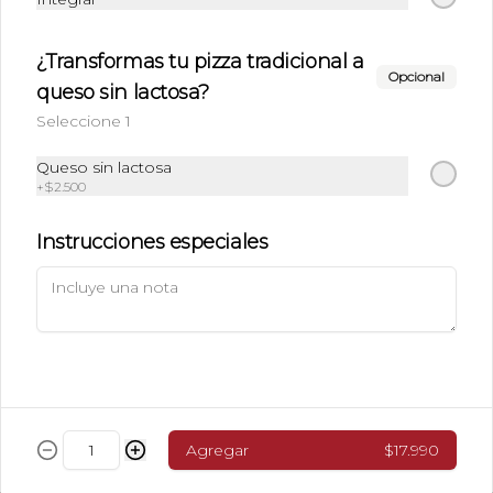
New york cookie de
pistacho
Galleton estilo New York sabor 
¿Transformas tu pizza tradicional a
pistacho relleno de nutella
Opcional
queso sin lactosa?
Seleccione 1
$8.990
Queso sin lactosa
+
$2.500
Instrucciones especiales
Conócenos
Agregar
$17.990
Antonio Poupin 910, Antofagasta.
+56944025638