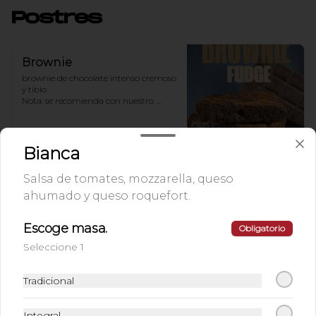
Postres
Brownie
brownie de chocolate intenso cremoso 
y tibio 

Nota: se recomienda con nuestro 
helado de vainilla
$8.990
Bianca
Salsa de tomates, mozzarella, queso
Cinnamon Rolls
ahumado y queso roquefort.
2 Rollos de canela recién horneados 
cubiertos de un delicioso frosting
Escoge masa.
Obligatorio
Seleccione 1
$5.500
Tradicional
Integral