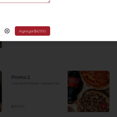
Agregar
$6.990
Promo 2
2 pizzas familiares + bebida 3 lts.
$31.990