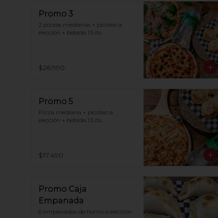
Promo 3
2 pizzas medianas + picoteo a 
elección + bebida 1.5 lts.
$26.990
Promo 5
Pizza mediana + picoteo a 
elección + bebida 1.5 lts.
$17.490
Promo Caja
Empanada
6 empanadas de horno a elección