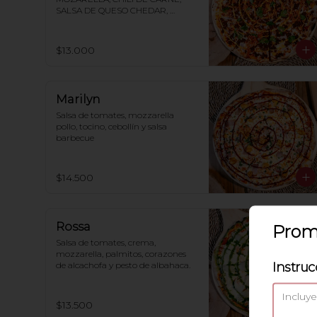
SALSA DE QUESO CHEDAR, 
CEBOLLA MORADA, CILANTRO, 
TAKIS
$13.000
Marilyn
Salsa de tomates, mozzarella 
pollo, tocino, cebollín y salsa 
barbecue
$14.500
Rossa
Prom
Salsa de tomates, crema, 
mozzarella, palmitos, corazones 
Instruc
de alcachofa y pesto de albahaca.
$13.500