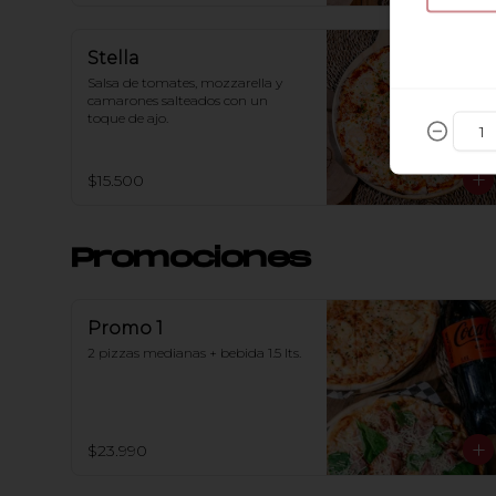
Stella
Salsa de tomates, mozzarella y 
camarones salteados con un 
toque de ajo.
$15.500
Promociones
Promo 1
2 pizzas medianas + bebida 1.5 lts.
$23.990