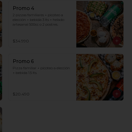
Promo 4
2 pizzas familiares + picoteo a 
elección + bebida 3 lts + helado 
artesanal 500cc o 2 postres.
$34.990
Promo 6
Pizza familiar + picoteo a elección 
+ bebida 1.5 lts.
$20.490