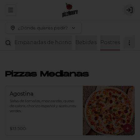
Abrir menu de navegación
Logi
¿Dónde quieres pedir?
rtir
Empanadas de horno
Bebidas
Postres
Pizzas Medianas
Agostina
Salsa de tomates, mozzarella, queso 
de cabra, chorizo español y aceitunas 
verdes.
$13.500