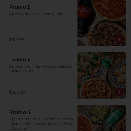
Promo 2
2 pizzas familiares + bebida 3 lts.
$31.990
Promo 3
2 pizzas medianas + picoteo a elección 
+ bebida 1.5 lts.
$26.990
Promo 4
2 pizzas familiares + picoteo a elección 
+ bebida 3 lts + helado artesanal 500cc 
o 2 postres.