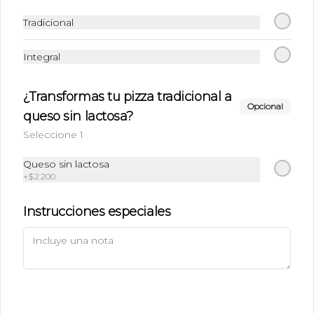
Tradicional
Antonio Poupin 910, Antofagasta.
+56944025638
Integral
(055)2547391
Términos y condiciones
¿Transformas tu pizza tradicional a
Política de privacidad
Opcional
queso sin lactosa?
Redes sociales
Seleccione 1
Queso sin lactosa
Instagram
+
$2.200
Facebook
Instrucciones especiales
Mi cuenta
Pedir
Iniciar sesión