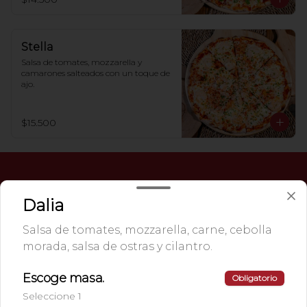
Stella
Salsa de tomates, mozzarella y 
camarones salteados con un toque de 
ajo.
$15.500
Dalia
Salsa de tomates, mozzarella, carne, cebolla
morada, salsa de ostras y cilantro.
Escoge masa.
Obligatorio
Seleccione 1
Conócenos