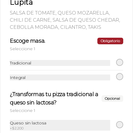
Lupita
SALSA DE TOMATE, QUESO MOZARELLA,
CHILI DE CARNE, SALSA DE QUESO CHEDAR,
CEBOLLA MORADA, CILANTRO, TAKIS
Escoge masa.
Obligatorio
Seleccione 1
Conócenos
Tradicional
Antonio Poupin 910, Antofagasta.
+56944025638
Integral
(055)2547391
Términos y condiciones
¿Transformas tu pizza tradicional a
Política de privacidad
Opcional
queso sin lactosa?
Redes sociales
Seleccione 1
Queso sin lactosa
Instagram
+
$2.200
Facebook