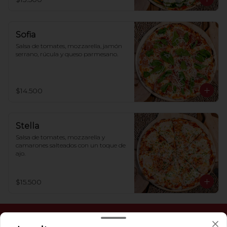
Sofia
Salsa de tomates, mozzarella, jamón 
serrano, rúcula y queso parmesano.
$14.500
Stella
Salsa de tomates, mozzarella y 
camarones salteados con un toque de 
ajo.
$15.500